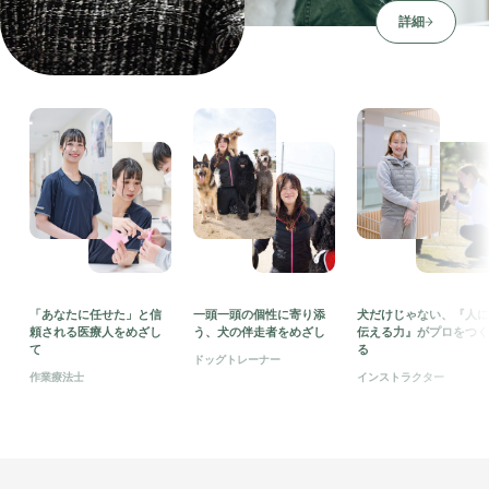
詳細
「あなたに任せた」と信
一頭一頭の個性に寄り添
犬だけじゃない、『人
頼される医療人をめざし
う、犬の伴走者をめざし
伝える力』がプロをつ
て
る
ドッグトレーナー
作業療法士
インストラクター