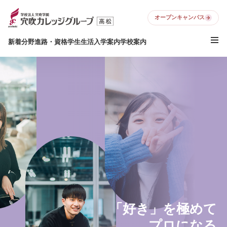
オープンキャンパス
新着
分野
進路・資格
学生生活
入学案内
学校案内
「好き」を極めて
プロになる