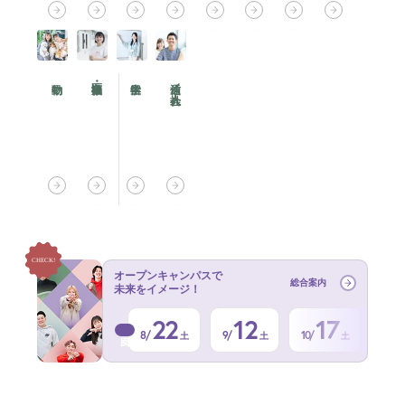
通信／社会人
オープンキャンパスで
総合案内
未来をイメージ！
22
12
17
8/
9/
10/
土
土
土