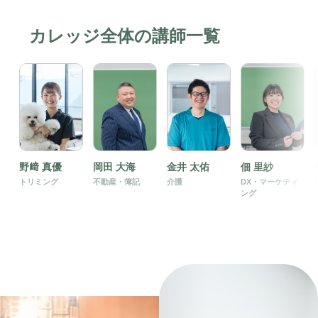
カレッジ全体の講師一覧
野﨑 真優
岡田 大海
金井 太佑
佃 里紗
トリミング
不動産・簿記
介護
DX・マーケティ
ング