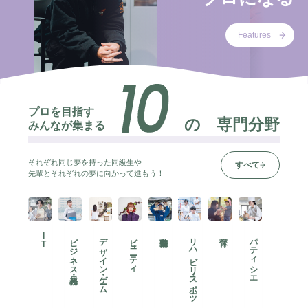
Features
プロを目指す
の
専門分野
みんなが集まる
それぞれ同じ夢を持った同級生や
すべて
先輩とそれぞれの夢に向かって進もう！
I
ビジネス・公務員
デザイン・ゲーム
ビューティ
リハビリ・スポーツ
パティシエ
T