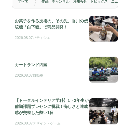
すべて
作品
チャンネル
お知らせ
トピックス
ニュースリ
お菓子を作る技術の、その先。香川の伝
統糖「白下糖」で商品開発！
2026.08.07
パティシエ
カートランド四国
2026.08.07
自動車
【トータルインテリア学科】1・2年生が
前期課題プレゼンに挑戦！悔しさと達成
感が交差した熱い1日
2026.08.07
デザイン・ゲーム