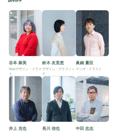
谷本 麻美
鈴木 友里恵
眞鍋 量臣
Webデザイン・イラス
デザイン・グラフィッ
マンガ・イラスト
ト
ク
井上 克也
長川 信也
中田 忠志