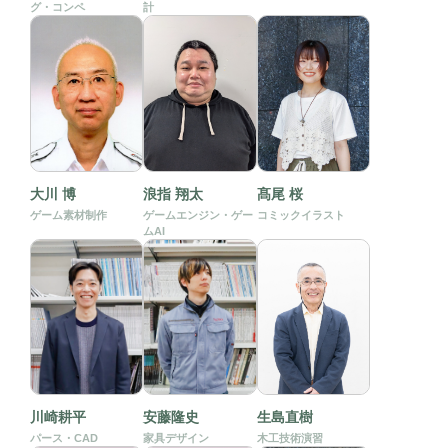
グ・コンペ
計
大川 博
浪指 翔太
髙尾 桜
ゲーム素材制作
ゲームエンジン・ゲー
コミックイラスト
ムAI
川崎耕平
安藤隆史
生島直樹
パース・CAD
家具デザイン
木工技術演習