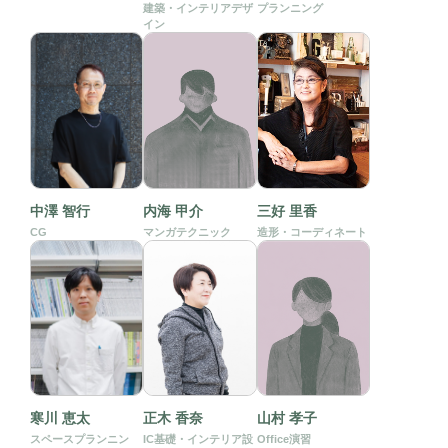
建築・インテリアデザ
プランニング
イン
中澤 智行
内海 甲介
三好 里香
CG
マンガテクニック
造形・コーディネート
寒川 恵太
正木 香奈
山村 孝子
スペースプランニン
IC基礎・インテリア設
Office演習