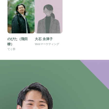
のびた（飛田
大石 永津子
瞭）
Webマーケティング
てく学