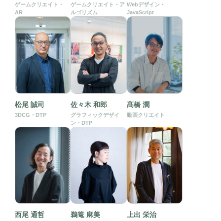
ゲームクリエイト・
ゲームクリエイト・ア
Webデザイン・
AR
ルゴリズム
JavaScript
松尾 誠司
佐々木 和郎
髙橋 潤
3DCG・DTP
グラフィックデザイ
動画クリエイト
ン・DTP
西尾 通哲
鵜篭 麻美
上出 栄治