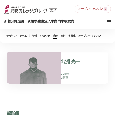
オープンキャンパス
新着
分野
進路・資格
学生生活
入学案内
学校案内
デザイン・ゲーム
学科
お知らせ
講師
技術
卒業生
オープンキャンパス
出淵 光一
GD演習
CI演習
講師