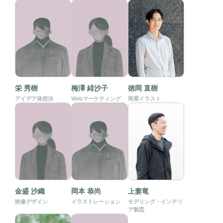
栄 秀樹
梅澤 緋沙子
徳岡 直樹
アイデア発想法
Webマーケティング
商業イラスト
金盛 沙織
岡本 恭尚
上妻竜
映像デザイン
イラストレーション
モデリング・インテリ
ア製図