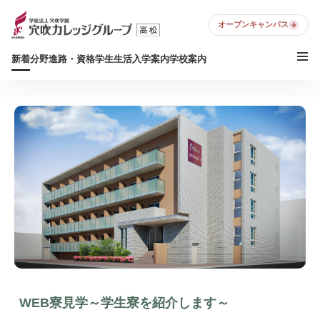
オープンキャンパス
新着
分野
進路・資格
学生生活
入学案内
学校案内
WEB寮見学～学生寮を紹介します～