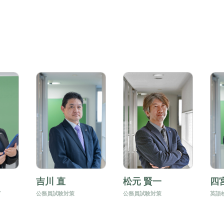
吉川 直
松元 賢一
四
グ
公務員試験対策
公務員試験対策
英語