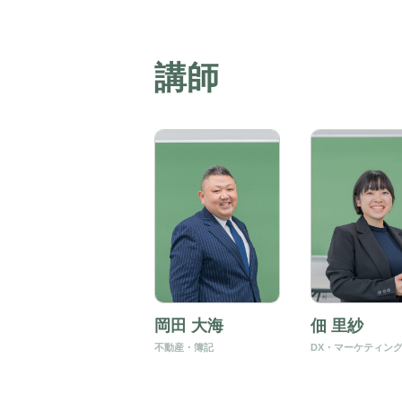
講師
岡田 大海
佃 里紗
不動産・簿記
DX・マーケティン