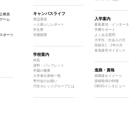
キャンパスライフ
公務員
入学案内
ゲーム
周辺環境
一人暮らしレポート
募集要項・インターネ
学生寮
学費サポート
スポーツ
学園新聞
よくある質問
大学生・社会人の方
高校生1・2年の方
各地進学ガイダンス
学校案内
特長
資料・パンフレット
進路・資格
学園の概要
入学者出身校一覧
就職後をイメージ
寄付金のお願い
資格取得の特徴
穴吹カレッジグループとは
OBOGインタビュー