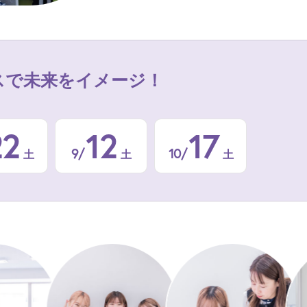
スで
未来をイメージ！
22
12
17
9/
10/
土
土
土