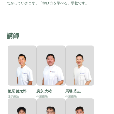
むかっていきます。「学び方を学べる」学校です。
講師
菅原 健太郎
廣永 大祐
馬場 広志
理学療法
作業療法
作業療法