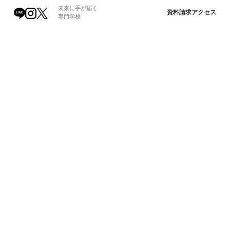
未来に手が届く
資料請求
アクセス
オープンキャンパスで
専門学校
総合案内
未来をイメージ！
22
12
17
8/
9/
10/
土
土
土