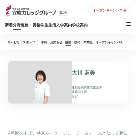
オープンキャンパス
新着
分野
進路・資格
学生生活
入学案内
学校案内
リハビリ・スポーツ
学科
お知らせ
講師
技術
卒業生
オープンキャンパス
大川 麻美
運動器疾患作業療法学
装具学実習
など
4年間の中で、将来をイメージし「チーム」一丸となって夢に