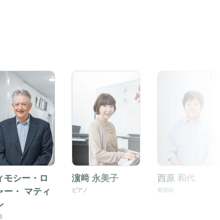
ィモシー・ロ
濵﨑 永美子
西原 和代
ャー・ マティ
ピアノ
看護師
ン
話