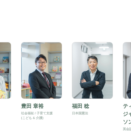
豊田 章裕
福田 稔
テ
ジ
社会福祉 / 子育て支援
日本国憲法
(こども & 介護)
ソ
英会