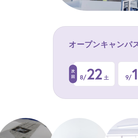
オープンキャンパ
22
8/
9/
土