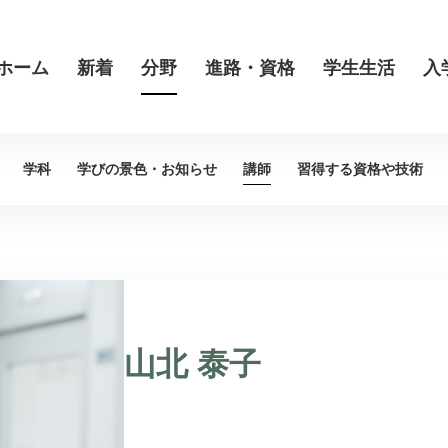
ホーム
新着
分野
進路・資格
学生生活
入
学科
学びの景色・
お知らせ
講師
習得する資格や
技術
山北 泰子