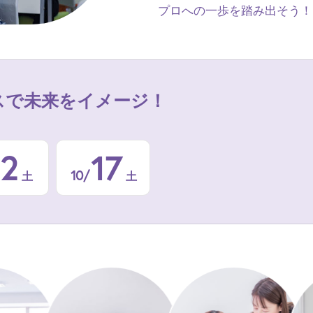
プロへの一歩を踏み出そう！
スで
未来をイメージ！
12
17
10/
土
土