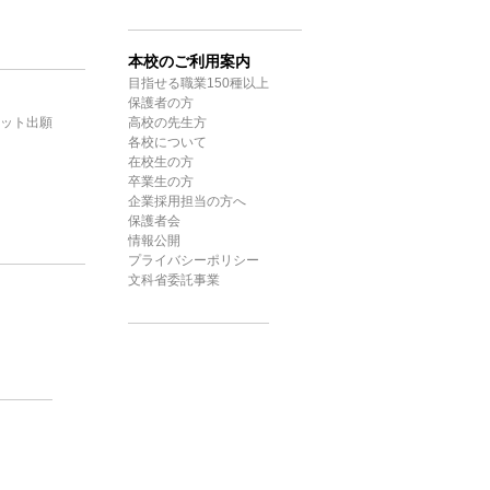
本校のご利用案内
目指せる職業150種以上
保護者の方
ット出願
高校の先生方
各校について
在校生の方
卒業生の方
企業採用担当の方へ
保護者会
情報公開
プライバシーポリシー
文科省委託事業