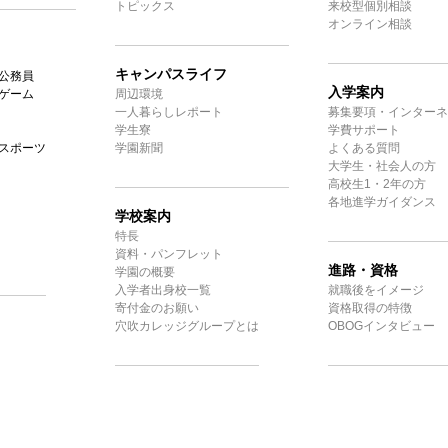
トピックス
来校型個別相談
オンライン相談
キャンパスライフ
公務員
入学案内
ゲーム
周辺環境
一人暮らしレポート
募集要項・インターネ
学生寮
学費サポート
スポーツ
学園新聞
よくある質問
大学生・社会人の方
高校生1・2年の方
各地進学ガイダンス
学校案内
特長
資料・パンフレット
進路・資格
学園の概要
入学者出身校一覧
就職後をイメージ
寄付金のお願い
資格取得の特徴
穴吹カレッジグループとは
OBOGインタビュー