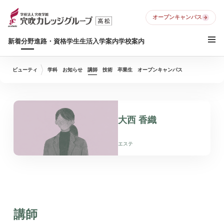
オープンキャンパス
新着
分野
進路・資格
学生生活
入学案内
学校案内
ビューティ
学科
お知らせ
講師
技術
卒業生
オープンキャンパス
大西 香織
エステ
講師