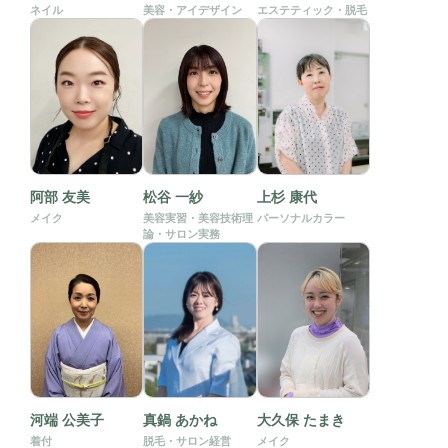
ネイル
美容・アイデザイン
エステティック・脱毛
阿部 友美
松谷 一紗
上杉 康代
メイク
美容実習・美容技術理
パーソナルカラー
論・サロン実務
河端 公美子
真鍋 あかね
大久保 たまき
着付
脱毛・サロン経営
メイク