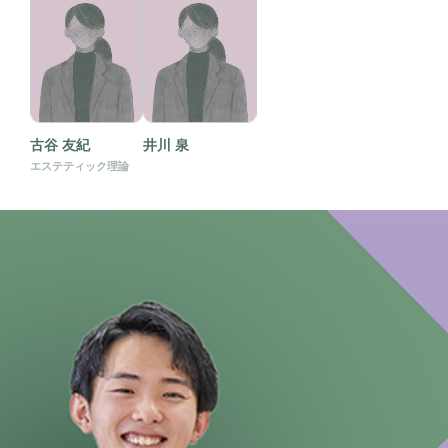
古谷 友紀
井川 泉
エステティック理論