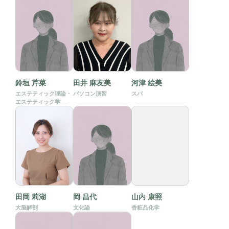
鈴垣 芹菜
田井 麻友美
河津 絵美
エステティック理論・
パソコン演習
スパ
エステティック学
田岡 莉湖
岡 昌代
山内 康照
大脳解剖
文化論
香粧品化学