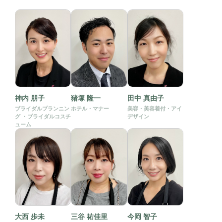
神内 朋子
猪塚 隆一
田中 真由子
ブライダルプランニン
ホテル・マナー
美容・美容着付・アイ
グ ・ブライダルコスチ
デザイン
ューム
大西 歩未
三谷 祐佳里
今岡 智子