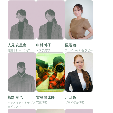
人見 友里恵
中村 博子
栗尾 都
運動トレーニング
エステ美容
フェイシャルセラピー
熊野 竜也
宮脇 慎太郎
川田 藍
ヘアメイク・トップス
写真演習
ブライダル演習
タイリスト