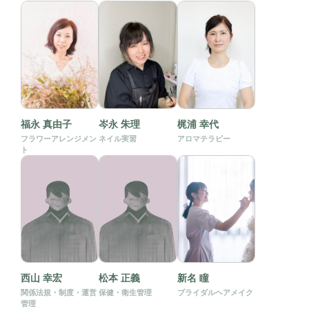
福永 真由子
岑永 朱理
梶浦 幸代
フラワーアレンジメン
ネイル実習
アロマテラピー
ト
西山 幸宏
松本 正義
新名 瞳
関係法規・制度・運営
保健・衛生管理
ブライダルヘアメイク
管理