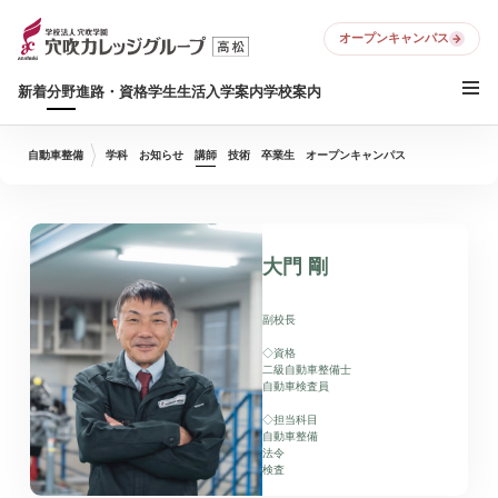
オープンキャンパス
新着
分野
進路・資格
学生生活
入学案内
学校案内
自動車整備
学科
お知らせ
講師
技術
卒業生
オープンキャンパス
大門 剛
副校長
◇資格
二級自動車整備士
自動車検査員
◇担当科目
自動車整備
法令
検査