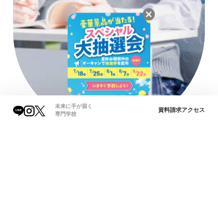
未来に手が届く
資料請求
アクセス
専門学校
オープンキャンパスで
総合案内
未来をイメージ！
22
12
17
8/
9/
10/
土
土
土