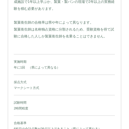
成施設で1年以上学ぶか、製菓・製パンの現場で2年以上の実務経
験を積む必要があります。
製菓衛生師の合格率は県や年によって異なります。
製菓衛生師は名称独占資格に分類されるため、受験資格を得て試
験に合格した人しか製菓衛生師を名乗ることはできません。
実施時期
年に1回 （県によって異なる）
採点方式
マークシート方式
試験時間
2時間程度
合格基準
6科目の合計点数が36点以上であること（県によって異なる）