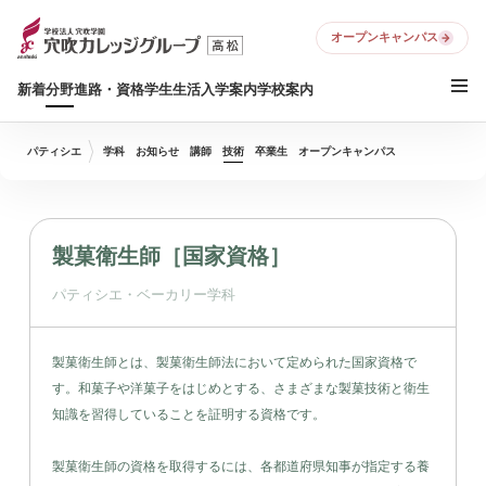
オープンキャンパス
新着
分野
進路・資格
学生生活
入学案内
学校案内
パティシエ
学科
お知らせ
講師
技術
卒業生
オープンキャンパス
製菓衛生師［国家資格］
パティシエ・ベーカリー学科
製菓衛生師とは、製菓衛生師法において定められた国家資格で
す。和菓子や洋菓子をはじめとする、さまざまな製菓技術と衛生
知識を習得していることを証明する資格です。
製菓衛生師の資格を取得するには、各都道府県知事が指定する養