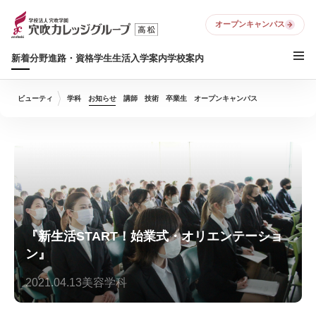
オープンキャンパス
新着
分野
進路・資格
学生生活
入学案内
学校案内
ビューティ
学科
お知らせ
講師
技術
卒業生
オープンキャンパス
『新生活START！始業式・オリエンテーショ
ン』
2021.04.13
美容学科