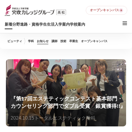
オープンキャンパス
新着
分野
進路・資格
学生生活
入学案内
学校案内
ビューティ
学科
お知らせ
講師
技術
卒業生
オープンキャンパス
『第17回エステティックコンテスト基本部門・
カウンセリング部門でダブル受賞 銀賞獲得!!』
2024.10.15
トータルエステティック学科