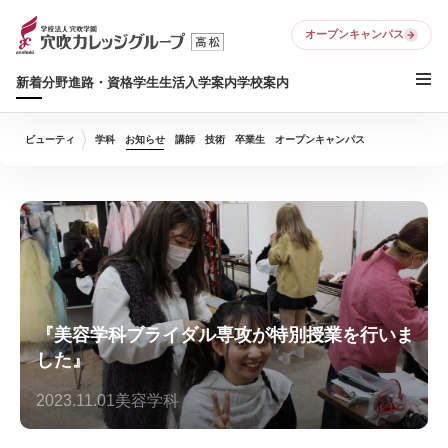
オープンキャンパス
新着
分野
進路・資格
学生生活
入学案内
学校案内
ビューティ
学科
お知らせ
講師
技術
卒業生
オープンキャンパス
『美容学科ブライダル専攻が特別授業を行いま
した』
2023.11.01
美容学科