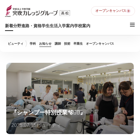
オープンキャンパス
新着
分野
進路・資格
学生生活
入学案内
学校案内
ビューティ
学科
お知らせ
講師
技術
卒業生
オープンキャンパス
『シャンプー特別授業🫧💇‍♀️』
2025.07.15
ビューティ