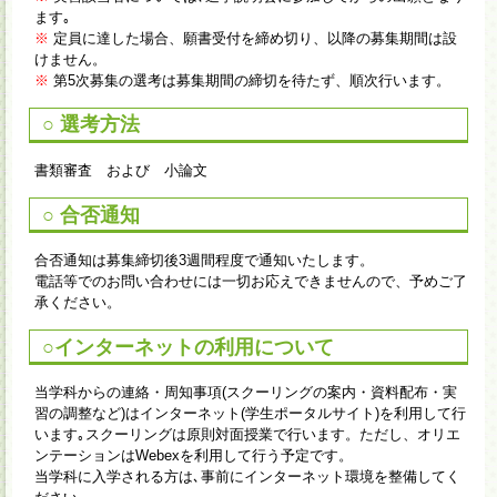
ます｡
※
定員に達した場合、願書受付を締め切り、以降の募集期間は設
けません。
※
第5次募集の選考は募集期間の締切を待たず、順次行います。
○ 選考方法
書類審査 および 小論文
○ 合否通知
合否通知は募集締切後3週間程度で通知いたします。
電話等でのお問い合わせには一切お応えできませんので、予めご了
承ください。
○インターネットの利用について
当学科からの連絡・周知事項(スクーリングの案内・資料配布・実
習の調整など)はインターネット(学生ポータルサイト)を利用して行
います｡スクーリングは原則対面授業で行います。ただし、オリエ
ンテーションはWebexを利用して行う予定です。
当学科に入学される方は､事前にインターネット環境を整備してく