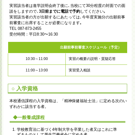
実習該当者は進学説明会終了後に､当校にて30分程度の対面での面
談をしますので､
3日前までに電話で予約
してください｡
実習該当者の方が出願するにあたっては､今年度実施分の出願前事
前審査に出席することが必要になります｡
TEL 087-873-2455
受付時間：平日8:30〜16:30
出願前事前審査スケジュール（予定）
10:30～11:00
実習の概要の説明・質疑応答
11:00～13:00
実習受入相談
○ 入学資格
本校通信課程の入学資格は、「精神保健福祉士法」に定める次のい
ずれかに該当する者。
◆一般養成課程
学校教育法に基づく4年制大学を卒業した者又はこれに準
ずるものとして厚生労働省令に定める者。