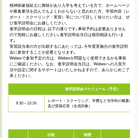
精神保健福祉士に興味があり入学を考えている方で、ホームページ
や募集要項を読んでもよくわからないと思われた方、学習内容（レ
ポート・スクーリング・実習）等について詳しく知りたい方は、ぜ
ひ進学説明会にお越しください。
進学説明会の日程は､以下の通りです｡事前予約は必要ありません
ので気軽にお越しください｡進学説明会当日は個別相談も行いま
す｡
実習該当者の方が出願するにあたっては､今年度実施分の進学説明
会に参加することが必要となります｡
Webexで参加予定の方は、Webexが問題なく使用できるかを事前
にご確認ください。なお、進学説明会当日は、Webexへの入室方
法や設定に関するサポートはいたしかねますので、あらかじめご了
承ください。
進学説明会スケジュール（予定）
レポート・スクーリング、学費など当学科の概要の説
9:30～10:30
及び質疑応答（全員対象）
日程
時間