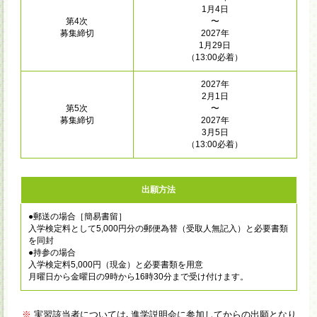
1月4日
第4次
〜
募集締切
2027年
1月29日
（13:00必着）
2027年
2月1日
第5次
〜
募集締切
2027年
3月5日
（13:00必着）
出願方法
●郵送の場合［簡易書留］
入学検定料として5,000円分の郵便為替（受取人無記入）と必要書類
を同封
●持参の場合
入学検定料5,000円（現金）と必要書類を用意
月曜日から金曜日の9時から16時30分まで受け付けます。
※
実習該当者については､進学説明会に参加してからの出願となり