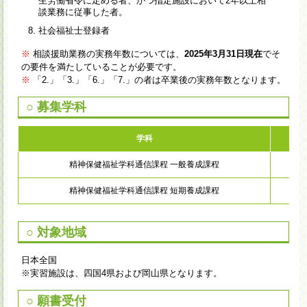
生労働省令に定める者、かつ指定施設において2年以上相
談業務に従事した者。
社会福祉士登録者
※
相談援助業務の実務年数については、
2025年3月31日現在
でそ
の要件を満たしていることが必要です。
※
「2.」「3.」「6.」「7.」の者は卒業後の実務年数となります。
○ 募集学科
学科
修
精神保健福祉学科通信課程 一般養成課程
1年
精神保健福祉学科通信課程 短期養成課程
9
○ 対象地域
日本全国
※実習施設は、四国4県および岡山県となります。
○ 願書受付