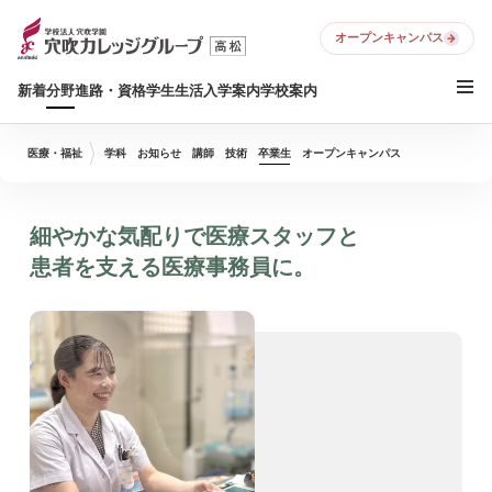
オープンキャンパス
新着
分野
進路・資格
学生生活
入学案内
学校案内
医療・福祉
学科
お知らせ
講師
技術
卒業生
オープンキャンパス
細やかな気配りで医療スタッフと
患者を支える医療事務員に。