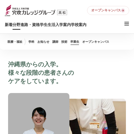
オープンキャンパス
新着
分野
進路・資格
学生生活
入学案内
学校案内
医療・福祉
学科
お知らせ
講師
技術
卒業生
オープンキャンパス
沖縄県からの入学。
様々な段階の患者さんの
ケアをしています。