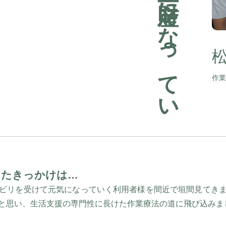
今で
も
役立つ
財産に
な
っ
て
い
ま
松
作業
ったきっかけは…
ビリを受けて元気になっていく利用者様を間近で垣間見てき
と思い、生活支援の専門性に長けた作業療法の道に飛び込みま