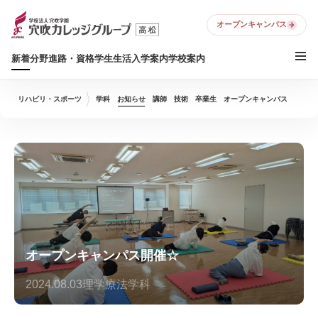
オープンキャンパス
新着
分野
進路・資格
学生生活
入学案内
学校案内
リハビリ・スポーツ
学科
お知らせ
講師
技術
卒業生
オープンキャンパス
オープンキャンパス開催☆
2024.08.03
理学療法学科