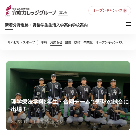
オープンキャンパス
新着
分野
進路・資格
学生生活
入学案内
学校案内
リハビリ・スポーツ
学科
お知らせ
講師
技術
卒業生
オープンキャンパス
理学療法学科2年生・合同チームで野球の試合に
出場！
2023.10.19
理学療法学科