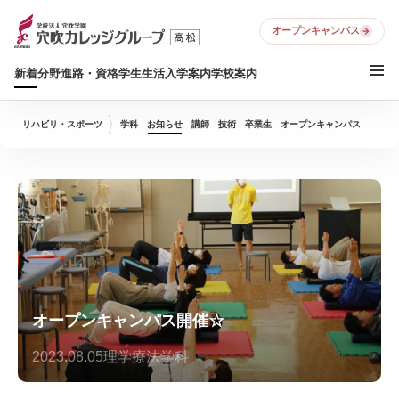
オープンキャンパス
新着
分野
進路・資格
学生生活
入学案内
学校案内
リハビリ・スポーツ
学科
お知らせ
講師
技術
卒業生
オープンキャンパス
オープンキャンパス開催☆
2023.08.05
理学療法学科