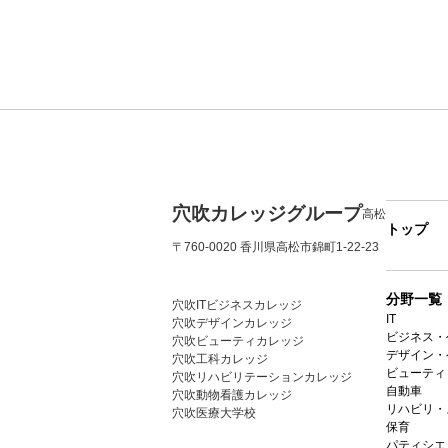
穴吹カレッジグループ
高松
トップ
〒760-0020 香川県高松市錦町1-22-23
分野一覧
穴吹ITビジネスカレッジ
IT
穴吹デザインカレッジ
ビジネス・
穴吹ビューティカレッジ
デザイン・
穴吹工科カレッジ
ビューティ
穴吹リハビリテーションカレッジ
自動車
穴吹動物看護カレッジ
リハビリ・
穴吹医療大学校
保育
パティシエ