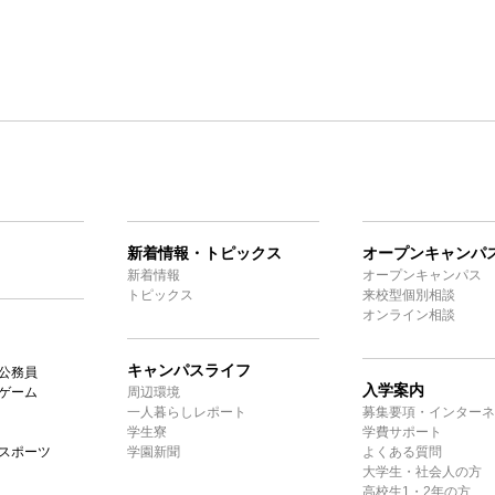
新着情報・トピックス
オープンキャンパ
新着情報
オープンキャンパス
トピックス
来校型個別相談
オンライン相談
キャンパスライフ
公務員
入学案内
ゲーム
周辺環境
一人暮らしレポート
募集要項・インターネ
学生寮
学費サポート
スポーツ
学園新聞
よくある質問
大学生・社会人の方
高校生1・2年の方