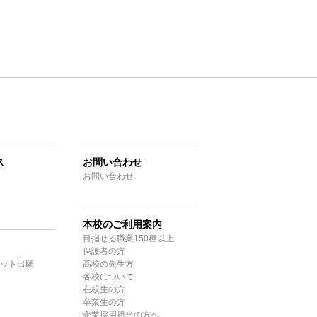
ス
お問い合わせ
お問い合わせ
本校のご利用案内
目指せる職業150種以上
保護者の方
ット出願
高校の先生方
各校について
在校生の方
卒業生の方
企業採用担当の方へ