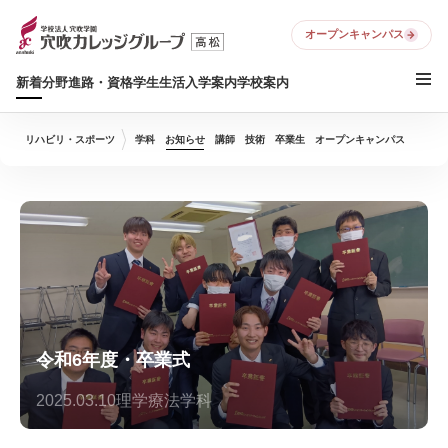
オープンキャンパス
新着
分野
進路・資格
学生生活
入学案内
学校案内
リハビリ・スポーツ
学科
お知らせ
講師
技術
卒業生
オープンキャンパス
令和6年度・卒業式
2025.03.10
理学療法学科