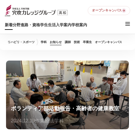
オープンキャンパス
新着
分野
進路・資格
学生生活
入学案内
学校案内
リハビリ・スポーツ
学科
お知らせ
講師
技術
卒業生
オープンキャンパス
ボランティア部活動報告・高齢者の健康教室
2024.12.19
作業療法学科