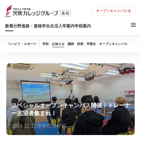
オープンキャンパス
新着
分野
進路・資格
学生生活
入学案内
学校案内
リハビリ・スポーツ
学科
お知らせ
講師
技術
卒業生
オープンキャンパス
スペシャルオープンキャンパス開催！トレーナ
ー志望者集まれ！
2024.12.17
理学療法学科