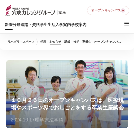
オープンキャンパス
新着
分野
進路・資格
学生生活
入学案内
学校案内
リハビリ・スポーツ
学科
お知らせ
講師
技術
卒業生
オープンキャンパス
１０月２６日のオープンキャンパスは、医療現
場やスポーツ界でおしごとをする卒業生座談会
2024.10.17
理学療法学科