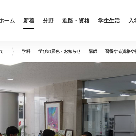
ホーム
新着
分野
進路・資格
学生生活
入
て
学科
学びの景色・
お知らせ
講師
習得する資格や