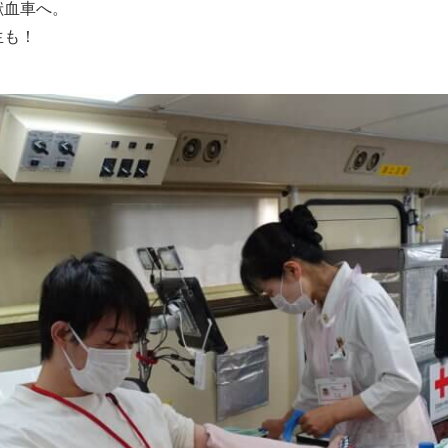
血車へ。

生も！