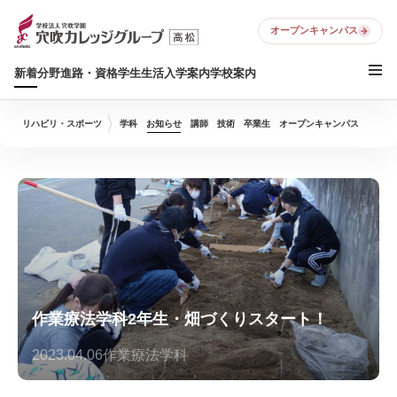
オープンキャンパス
新着
分野
進路・資格
学生生活
入学案内
学校案内
リハビリ・スポーツ
学科
お知らせ
講師
技術
卒業生
オープンキャンパス
作業療法学科2年生・畑づくりスタート！
2023.04.06
作業療法学科