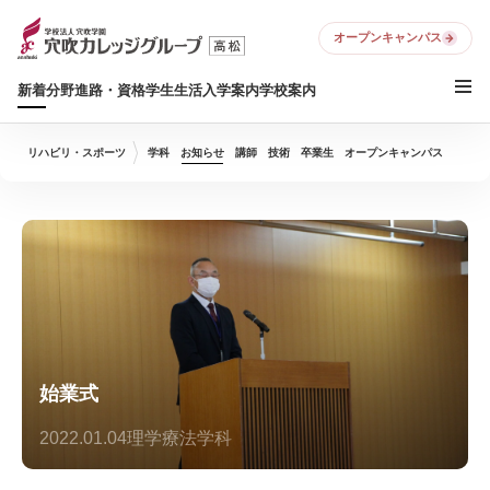
オープンキャンパス
新着
分野
進路・資格
学生生活
入学案内
学校案内
リハビリ・スポーツ
学科
お知らせ
講師
技術
卒業生
オープンキャンパス
始業式
2022.01.04
理学療法学科