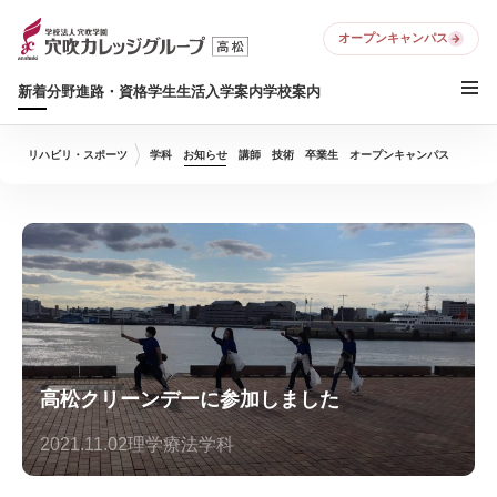
オープンキャンパス
新着
分野
進路・資格
学生生活
入学案内
学校案内
リハビリ・スポーツ
学科
お知らせ
講師
技術
卒業生
オープンキャンパス
高松クリーンデーに参加しました
2021.11.02
理学療法学科