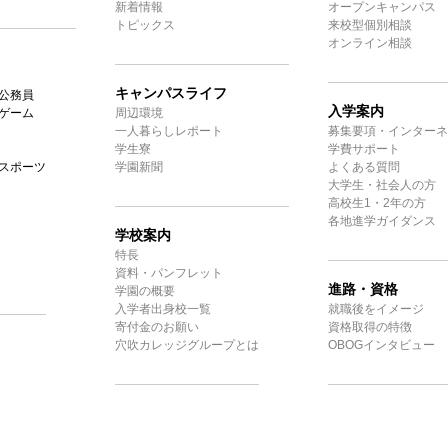
新着情報
オープンキャンパス
トピックス
来校型個別相談
オンライン相談
キャンパスライフ
公務員
入学案内
ゲーム
周辺環境
一人暮らしレポート
募集要項・インターネ
学生寮
学費サポート
スポーツ
学園新聞
よくある質問
大学生・社会人の方
高校生1・2年の方
各地進学ガイダンス
学校案内
特長
資料・パンフレット
進路・資格
学園の概要
入学者出身校一覧
就職後をイメージ
寄付金のお願い
資格取得の特徴
穴吹カレッジグループとは
OBOGインタビュー