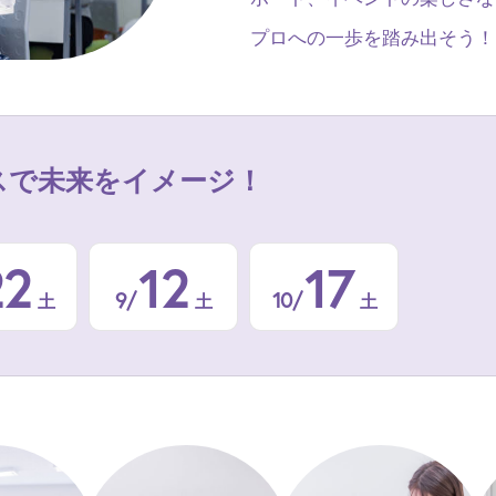
プロへの一歩を踏み出そう！
スで
未来をイメージ！
22
12
17
9/
10/
土
土
土