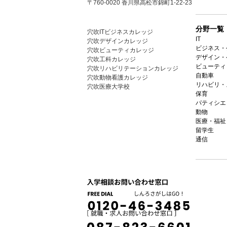
〒760-0020 香川県高松市錦町1-22-23
分野一覧
穴吹ITビジネスカレッジ
IT
穴吹デザインカレッジ
ビジネス・
穴吹ビューティカレッジ
デザイン・
穴吹工科カレッジ
ビューティ
穴吹リハビリテーションカレッジ
自動車
穴吹動物看護カレッジ
リハビリ・
穴吹医療大学校
保育
パティシエ
動物
医療・福祉
留学生
通信