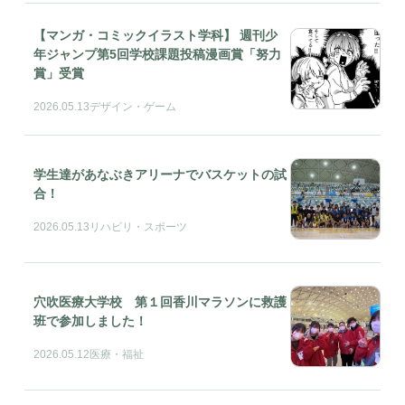
【マンガ・コミックイラスト学科】 週刊少
年ジャンプ第5回学校課題投稿漫画賞「努力
賞」受賞
2026.05.13
デザイン・ゲーム
学生達があなぶきアリーナでバスケットの試
合！
2026.05.13
リハビリ・スポーツ
穴吹医療大学校 第１回香川マラソンに救護
班で参加しました！
2026.05.12
医療・福祉