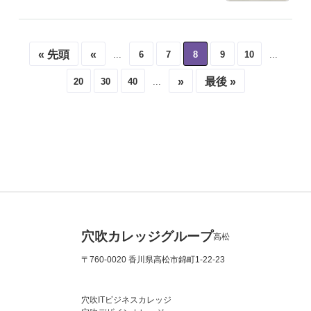
« 先頭
«
6
7
8
9
10
...
...
»
最後 »
20
30
40
...
穴吹カレッジグループ
高松
〒760-0020 香川県高松市錦町1-22-23
穴吹ITビジネスカレッジ