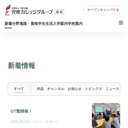
オープンキャンパス
新着
分野
進路・資格
学生生活
入学案内
学校案内
新着情報
すべて
作品
チャンネル
お知らせ
トピックス
ニュースリリ
OT塾開催！
2026.05.15
リハビリ・スポーツ