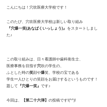
こんにちは！穴吹医療大学校です！
このたび、穴吹医療大学校は新しい取り組み
『穴爆一笑(あなばくいっしょう)』
をスタートしまし
た♪
この取り組みは、日々看護師や歯科衛生士、
医療事務を目指す
穴
吹の学生の、
ふとした時の
笑
顔や
爆
笑、学校の宝である
学生
一
人ひとりの笑顔をお届けするというものです！
題して
『穴爆一笑』
です♪
今回は、
【
第二十六弾
】
の投稿です!(^^)!