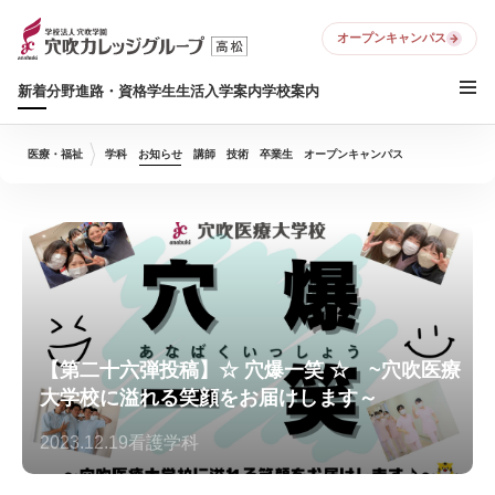
オープンキャンパス
新着
分野
進路・資格
学生生活
入学案内
学校案内
医療・福祉
学科
お知らせ
講師
技術
卒業生
オープンキャンパス
【第二十六弾投稿】☆ 穴爆一笑 ☆ ~穴吹医療
大学校に溢れる笑顔をお届けします～
2023.12.19
看護学科