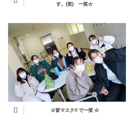
す。(笑) 一笑
☆
☆
皆マスク!!
で一笑
☆