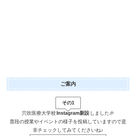
★第二十三弾（3枚）★
★第二十四弾（4枚）★
★第二十五弾（4枚）★
ご案内
その1
穴吹医療大学校
Instagram新設
しました🎉
普段の授業やイベントの様子を投稿していますので是
非チェックしてみてくださいね♪