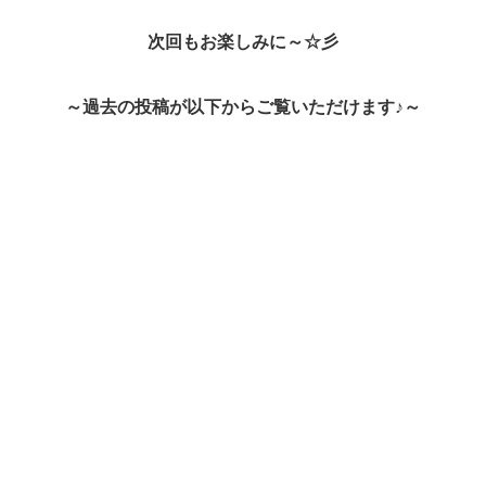
次回もお楽しみに～☆彡
～
過去の投稿が以下からご覧いただけます♪～
★第一弾（4枚）★
★第二弾（4枚）★
★第三弾（2枚）★
★第四弾（2枚）★
★第五弾（1枚と1動画）★
★第六弾（3枚）★