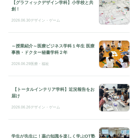
【グラフィックデザイン学科】小学校と共
創！
2026.06.30
デザイン・ゲーム
～授業紹介～医療ビジネス学科１年生 医療
事務・ドクター秘書学科２年
2026.06.29
医療・福祉
【トータルインテリア学科】近況報告をお
届け
2026.06.26
デザイン・ゲーム
学生が先生に！薬の知識を楽しく学ぶOT塾