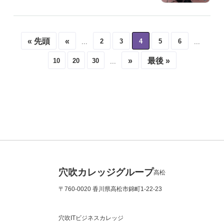
« 先頭
«
2
3
4
5
6
...
...
»
最後 »
10
20
30
...
穴吹カレッジグループ
高松
〒760-0020 香川県高松市錦町1-22-23
穴吹ITビジネスカレッジ