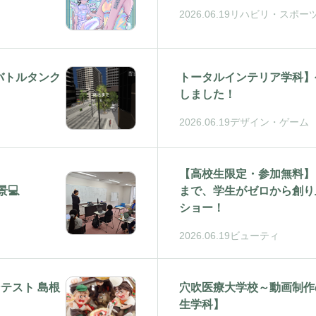
2026.06.19
リハビリ・スポー
バトルタンク
トータルインテリア学科】公式
しました！
2026.06.19
デザイン・ゲーム
【高校生限定・参加無料】
💻
まで、学生がゼロから創り
ショー！
2026.06.19
ビューティ
テスト 島根
穴吹医療大学校～動画制作
生学科】