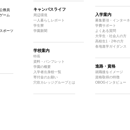
キャンパスライフ
公務員
入学案内
ゲーム
周辺環境
一人暮らしレポート
募集要項・インターネ
学生寮
学費サポート
スポーツ
学園新聞
よくある質問
大学生・社会人の方
高校生1・2年の方
各地進学ガイダンス
学校案内
特長
資料・パンフレット
進路・資格
学園の概要
入学者出身校一覧
就職後をイメージ
寄付金のお願い
資格取得の特徴
穴吹カレッジグループとは
OBOGインタビュー