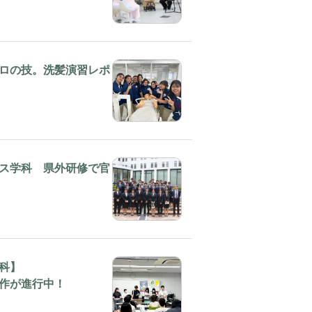
ロの技。洗髪演習レポ
ス学科 県外研修で官
科】
作が進行中！