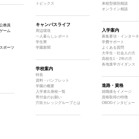
トピックス
来校型個別相談
オンライン相談
キャンパスライフ
公務員
入学案内
ゲーム
周辺環境
一人暮らしレポート
募集要項・インターネ
学生寮
学費サポート
スポーツ
学園新聞
よくある質問
大学生・社会人の方
高校生1・2年の方
各地進学ガイダンス
学校案内
特長
資料・パンフレット
進路・資格
学園の概要
入学者出身校一覧
就職後をイメージ
寄付金のお願い
資格取得の特徴
穴吹カレッジグループとは
OBOGインタビュー