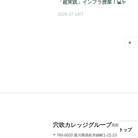
「超実践」インフラ授業！💻✨
2026.07.14
IT
«
穴吹カレッジグループ
高松
トップ
〒760-0020 香川県高松市錦町1-22-23