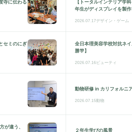
度寺に伝わる
【トータルインテリア学科
年生がディスプレイを製作
2026.07.17
デザイン・ゲーム
とセミのにぎ
全日本理美容学校対抗ネイ
勝🎊】
2026.07.16
ビューティ
動物研修 in カリフォル
2026.07.15
動物
り方が違う、
２年生学びの風景