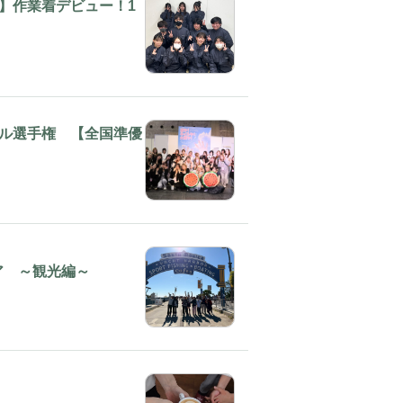
】作業着デビュー！1
ル選手権 【全国準優
ニア ～観光編～