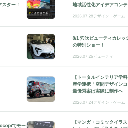
らマスター！
地域活性化アイデアコンテ
2026.07.28
デザイン・ゲーム
8/1 穴吹ビューティカレ
の特別ショー！
2026.07.25
ビューティ
【トータルインテリア学科
産学連携「空間デザインコ
最優秀案は実際に制作へ
2026.07.24
デザイン・ゲーム
【マンガ・コミックイラス
copiでモー