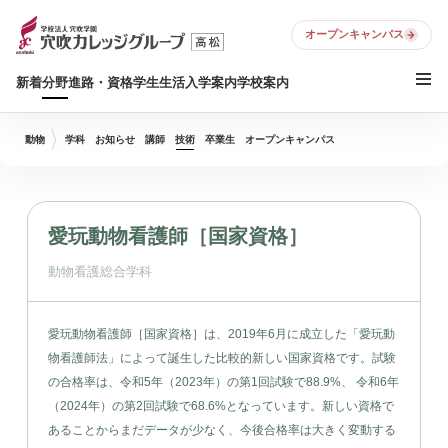
オープンキャンパス
新着
分野
進路・資格
学生生活
入学案内
学校案内
動物
学科
お知らせ
講師
技術
卒業生
オープンキャンパス
愛玩動物看護師［国家資格］
動物看護総合学科
愛玩動物看護師［国家資格］は、2019年6月に成立した「愛玩動
物看護師法」によって誕生した比較的新しい国家資格です。試験
の合格率は、令和5年（2023年）の第1回試験で88.9%、 令和6年
（2024年）の第2回試験で68.6%となっています。新しい資格で
あることからまだデータが少なく、今後合格率は大きく変動する