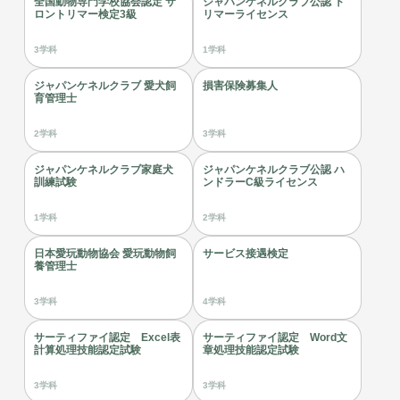
全国動物専門学校協会認定 サ
ジャパンケネルクラブ公認 ト
ロントリマー検定3級
リマーライセンス
3学科
1学科
ジャパンケネルクラブ 愛犬飼
損害保険募集人
育管理士
2学科
3学科
ジャパンケネルクラブ家庭犬
ジャパンケネルクラブ公認 ハ
訓練試験
ンドラーC級ライセンス
1学科
2学科
日本愛玩動物協会 愛玩動物飼
サービス接遇検定
養管理士
3学科
4学科
サーティファイ認定 Excel表
サーティファイ認定 Word文
計算処理技能認定試験
章処理技能認定試験
3学科
3学科