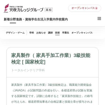
オープンキャンパス
新着
分野
進路・資格
学生生活
入学案内
学校案内
デザイン・ゲーム
学科
お知らせ
講師
技術
卒業生
オープンキャンパス
家具製作（ 家具手加工作業）3級技能
検定 [ 国家検定]
トータルインテリア学科
家具製作（家具手加工作業）3級技能検定は、職業能力開発協会
（JAVADA）が試験問題の作成を行い、各都道府県が試験を実施
する国家検定です。試験に合格すると「家具製作技能士」の称号
が与えられ、都道府県知事名の合格証書と技能士章が授与されま