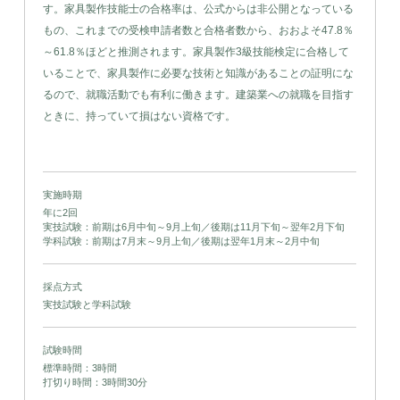
す。家具製作技能士の合格率は、公式からは非公開となっている
もの、これまでの受検申請者数と合格者数から、おおよそ47.8％
～61.8％ほどと推測されます。家具製作3級技能検定に合格して
いることで、家具製作に必要な技術と知識があることの証明にな
るので、就職活動でも有利に働きます。建築業への就職を目指す
ときに、持っていて損はない資格です。
実施時期
年に2回
実技試験：前期は6月中旬～9月上旬／後期は11月下旬～翌年2月下旬
学科試験：前期は7月末～9月上旬／後期は翌年1月末～2月中旬
採点方式
実技試験と学科試験
試験時間
標準時間：3時間
打切り時間：3時間30分