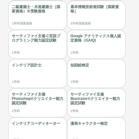
二級建築士・木造建築士［国
基本情報技術者試験［国家資
家資格］※受験資格
格］
1学科
国家資格
3学科
国家資格
サーティファイ主催 C言語プ
Google アナリティクス個人認
ログラミング能力認定試験
定資格（GAIQ)
1学科
1学科
インテリア設計士
似顔絵検定
1学科
1学科
サーティファイ主催
サーティファイ主催
Photoshop®クリエイター能力
Illustrator®クリエイター能力
認定試験
認定試験
2学科
2学科
インテリアコーディネーター
漫画キャラクター検定