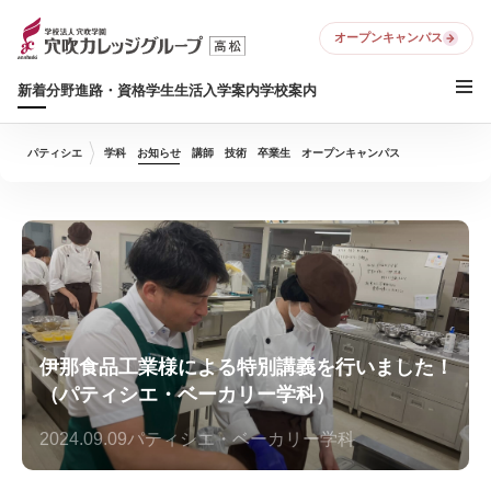
オープンキャンパス
新着
分野
進路・資格
学生生活
入学案内
学校案内
パティシエ
学科
お知らせ
講師
技術
卒業生
オープンキャンパス
伊那食品工業様による特別講義を行いました！
（パティシエ・ベーカリー学科）
2024.09.09
パティシエ・ベーカリー学科