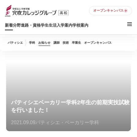
オープンキャンパス
新着
分野
進路・資格
学生生活
入学案内
学校案内
パティシエ
学科
お知らせ
講師
技術
卒業生
オープンキャンパス
パティシエベーカリー学科2年生の前期実技試験
を行いました！
2021.09.09
パティシエ・ベーカリー学科