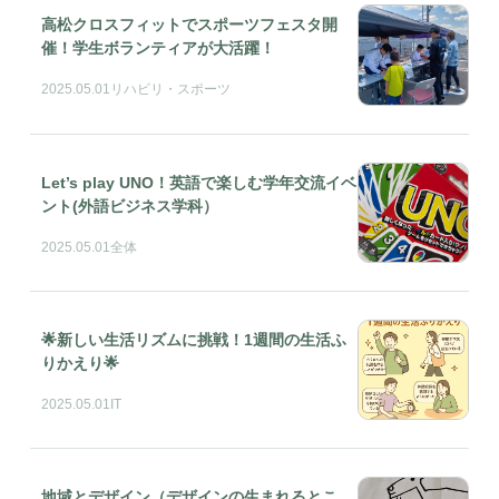
高松クロスフィットでスポーツフェスタ開
催！学生ボランティアが大活躍！
2025.05.01
リハビリ・スポーツ
Let’s play UNO！英語で楽しむ学年交流イベ
ント(外語ビジネス学科）
2025.05.01
全体
🌟新しい生活リズムに挑戦！1週間の生活ふ
りかえり🌟
2025.05.01
IT
地域とデザイン（デザインの生まれるとこ