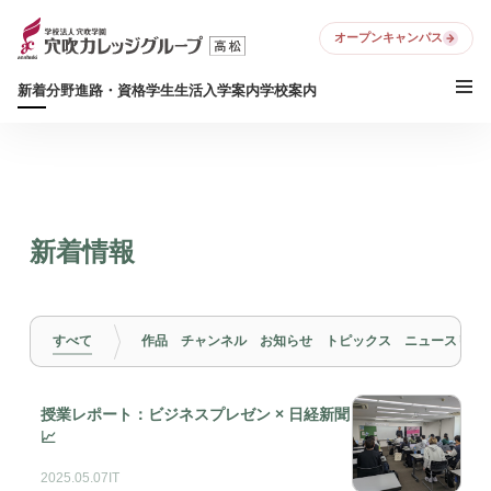
オープンキャンパス
新着
分野
進路・資格
学生生活
入学案内
学校案内
新着情報
すべて
作品
チャンネル
お知らせ
トピックス
ニュースリリ
授業レポート：ビジネスプレゼン × 日経新聞
📈
2025.05.07
IT