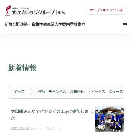
オープンキャンパス
新着
分野
進路・資格
学生生活
入学案内
学校案内
新着情報
すべて
作品
チャンネル
お知らせ
トピックス
ニュースリリ
太田南みんなでピカ☆ピカDayに参加しまし
た
2021.06.19
リハビリ・スポーツ