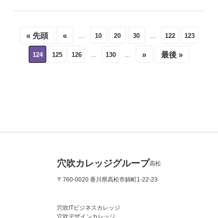
« 先頭
«
10
20
30
122
123
...
...
»
最後 »
124
125
126
130
...
...
穴吹カレッジグループ
高松
〒760-0020 香川県高松市錦町1-22-23
穴吹ITビジネスカレッジ
穴吹デザインカレッジ