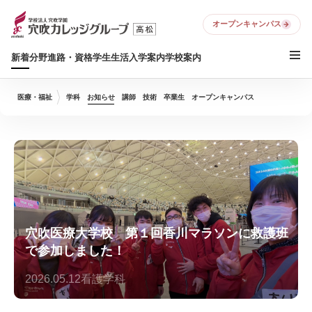
オープンキャンパス
新着
分野
進路・資格
学生生活
入学案内
学校案内
医療・福祉
学科
お知らせ
講師
技術
卒業生
オープンキャンパス
穴吹医療大学校 第１回香川マラソンに救護班
で参加しました！
2026.05.12
看護学科