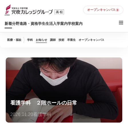
オープンキャンパス
新着
分野
進路・資格
学生生活
入学案内
学校案内
医療・福祉
学科
お知らせ
講師
技術
卒業生
オープンキャンパス
看護学科 ２階ホールの日常
2026.01.20
看護学科