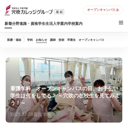
オープンキャンパス
新着
分野
進路・資格
学生生活
入学案内
学校案内
医療・福祉
学科
お知らせ
講師
技術
卒業生
オープンキャンパス
看護学科 オープンキャンパスの日、お手伝い
学生は何をしてる？ ～穴吹の在校生を見てみよ
う！～
2025.07.28
看護学科