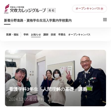
オープンキャンパス
新着
分野
進路・資格
学生生活
入学案内
学校案内
医療・福祉
学科
お知らせ
講師
技術
卒業生
オープンキャンパス
看護学科3年生「人間理解の基礎」講義
2024.12.05
看護学科