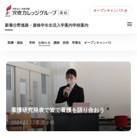
オープンキャンパス
新着
分野
進路・資格
学生生活
入学案内
学校案内
医療・福祉
学科
お知らせ
講師
技術
卒業生
オープンキャンパス
看護研究発表で皆で看護を語り合おう
2024.11.12
看護学科