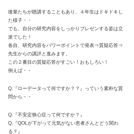
後輩たちが聴講することもあり、４年生はドキドキし
た様子・・
でも、自分の研究内容をしっかりプレゼンする姿は立
派でした！
各自、
研究内容をパワーポイントで発表⇒質疑応答⇒
先生からの講評
と進みます。
この２番目の
質疑応答
がすごい！おもしろい！
例えば・・
Q.『ローデータって何ですか？？』っていう素朴な質
問から・・
Q.『不安定狭心症って何ですか？』
Q.『QOLが下がって元気がない患者さんとどう関わ
る？』