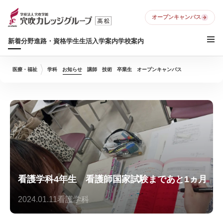
オープンキャンパス
新着
分野
進路・資格
学生生活
入学案内
学校案内
医療・福祉
学科
お知らせ
講師
技術
卒業生
オープンキャンパス
看護学科4年生 看護師国家試験まであと1ヵ月
2024.01.11
看護学科