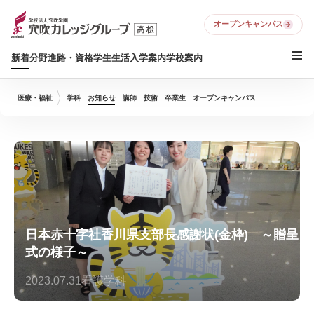
オープンキャンパス
新着
分野
進路・資格
学生生活
入学案内
学校案内
医療・福祉
学科
お知らせ
講師
技術
卒業生
オープンキャンパス
日本赤十字社香川県支部長感謝状(金枠) ～贈呈
式の様子～
2023.07.31
看護学科