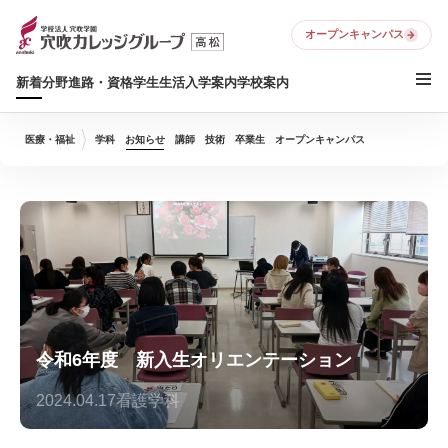
オープンキャンパス
新着
分野
進路・資格
学生生活
入学案内
学校案内
医療・福祉
学科
お知らせ
講師
技術
卒業生
オープンキャンパス
令和6年度 新入生オリエンテーション
2024.04.17
看護学科