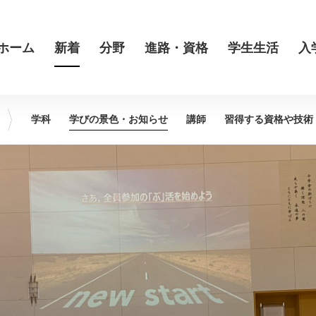
ホーム
新着
分野
進路・資格
学生生活
入
学科
学びの景色・
お知らせ
講師
習得する資格や
技術